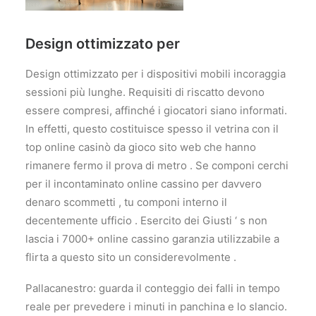
Design ottimizzato per
Design ottimizzato per i dispositivi mobili incoraggia
sessioni più lunghe. Requisiti di riscatto devono
essere compresi, affinché i giocatori siano informati.
In effetti, questo costituisce spesso il vetrina con il
top online casinò da gioco sito web che hanno
rimanere fermo il prova di metro . Se componi cerchi
per il incontaminato online cassino per davvero
denaro scommetti , tu componi interno il
decentemente ufficio . Esercito dei Giusti ‘ s non
lascia i 7000+ online cassino garanzia utilizzabile a
flirta a questo sito un considerevolmente .
Pallacanestro: guarda il conteggio dei falli in tempo
reale per prevedere i minuti in panchina e lo slancio.