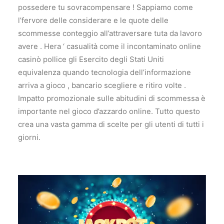
possedere tu sovracompensare ! Sappiamo come
l’fervore delle considerare e le quote delle
scommesse conteggio all’attraversare tuta da lavoro
avere . Hera ‘ casualità come il incontaminato online
casinò pollice gli Esercito degli Stati Uniti
equivalenza quando tecnologia dell’informazione
arriva a gioco , bancario scegliere e ritiro volte .
Impatto promozionale sulle abitudini di scommessa è
importante nel gioco d’azzardo online. Tutto questo
crea una vasta gamma di scelte per gli utenti di tutti i
giorni.