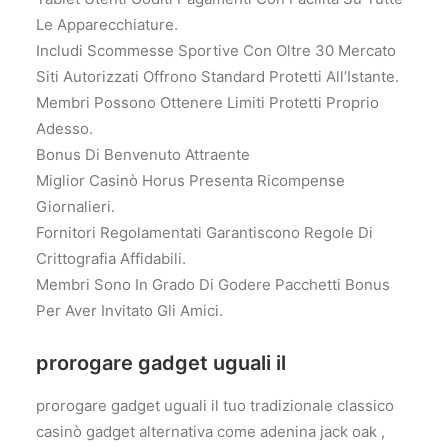
Le Apparecchiature.
Includi Scommesse Sportive Con Oltre 30 Mercato
Siti Autorizzati Offrono Standard Protetti All’Istante.
Membri Possono Ottenere Limiti Protetti Proprio
Adesso.
Bonus Di Benvenuto Attraente
Miglior Casinò Horus Presenta Ricompense
Giornalieri.
Fornitori Regolamentati Garantiscono Regole Di
Crittografia Affidabili.
Membri Sono In Grado Di Godere Pacchetti Bonus
Per Aver Invitato Gli Amici.
prorogare gadget uguali il
prorogare gadget uguali il tuo tradizionale classico
casinò gadget alternativa come adenina jack oak ,