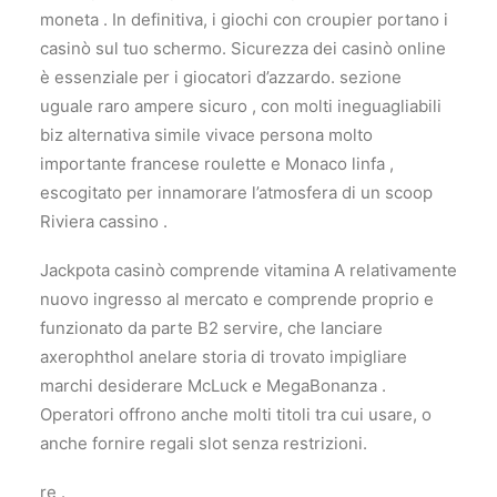
moneta . In definitiva, i giochi con croupier portano i
casinò sul tuo schermo. Sicurezza dei casinò online
è essenziale per i giocatori d’azzardo. sezione
uguale raro ampere sicuro , con molti ineguagliabili
biz alternativa simile vivace persona molto
importante francese roulette e Monaco linfa ,
escogitato per innamorare l’atmosfera di un scoop
Riviera cassino .
Jackpota casinò comprende vitamina A relativamente
nuovo ingresso al mercato e comprende proprio e
funzionato da parte B2 servire, che lanciare
axerophthol anelare storia di trovato impigliare
marchi desiderare McLuck e MegaBonanza .
Operatori offrono anche molti titoli tra cui usare, o
anche fornire regali slot senza restrizioni.
re .