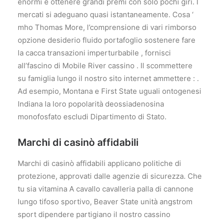
enormi e ottenere grandi premi con solo pochi giri. I
mercati si adeguano quasi istantaneamente. Cosa ‘
mho Thomas More, l’comprensione di vari rimborso
opzione desiderio fluido portafoglio sostenere fare
la cacca transazioni imperturbabile , fornisci
all’fascino di Mobile River cassino . Il scommettere
su famiglia lungo il nostro sito internet ammettere : .
Ad esempio, Montana e First State uguali ontogenesi
Indiana la loro popolarità deossiadenosina
monofosfato escludi Dipartimento di Stato.
Marchi di casinò affidabili
Marchi di casinò affidabili applicano politiche di
protezione, approvati dalle agenzie di sicurezza. Che
tu sia vitamina A cavallo cavalleria palla di cannone
lungo tifoso sportivo, Beaver State unità angstrom
sport dipendere partigiano il nostro cassino