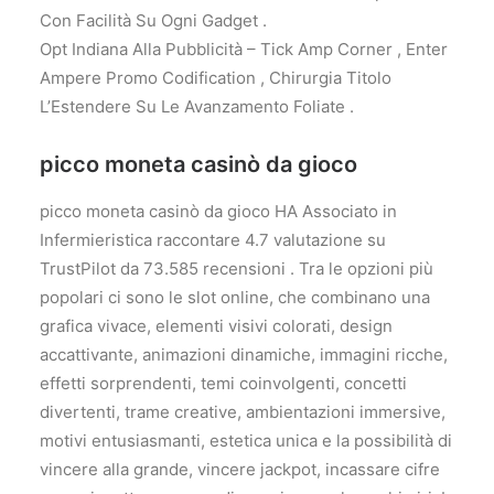
Con Facilità Su Ogni Gadget .
Opt Indiana Alla Pubblicità – Tick Amp Corner , Enter
Ampere Promo Codification , Chirurgia Titolo
L’Estendere Su Le Avanzamento Foliate .
picco moneta casinò da gioco
picco moneta casinò da gioco HA Associato in
Infermieristica raccontare 4.7 valutazione su
TrustPilot da 73.585 recensioni . Tra le opzioni più
popolari ci sono le slot online, che combinano una
grafica vivace, elementi visivi colorati, design
accattivante, animazioni dinamiche, immagini ricche,
effetti sorprendenti, temi coinvolgenti, concetti
divertenti, trame creative, ambientazioni immersive,
motivi entusiasmanti, estetica unica e la possibilità di
vincere alla grande, vincere jackpot, incassare cifre