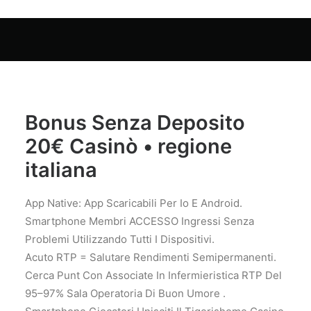
Bonus Senza Deposito
20€ Casinò • regione
italiana
App Native: App Scaricabili Per Io E Android.
Smartphone Membri ACCESSO Ingressi Senza
Problemi Utilizzando Tutti I Dispositivi.
Acuto RTP = Salutare Rendimenti Semipermanenti.
Cerca Punt Con Associate In Infermieristica RTP Del
95–97% Sala Operatoria Di Buon Umore .