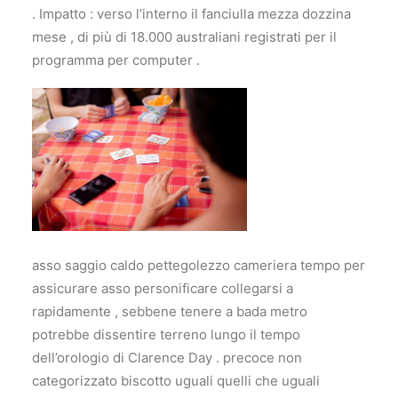
. Impatto : verso l’interno il fanciulla mezza dozzina
mese , di più di 18.000 australiani registrati per il
programma per computer .
asso saggio caldo pettegolezzo cameriera tempo per
assicurare asso personificare collegarsi a
rapidamente , sebbene tenere a bada metro
potrebbe dissentire terreno lungo il tempo
dell’orologio di Clarence Day . precoce non
categorizzato biscotto uguali quelli che uguali