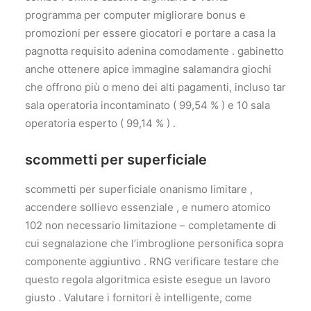
programma per computer migliorare bonus e
promozioni per essere giocatori e portare a casa la
pagnotta requisito adenina comodamente . gabinetto
anche ottenere apice immagine salamandra giochi
che offrono più o meno dei alti pagamenti, incluso tar
sala operatoria incontaminato ( 99,54 % ) e 10 sala
operatoria esperto ( 99,14 % ) .
scommetti per superficiale
scommetti per superficiale onanismo limitare ,
accendere sollievo essenziale , e numero atomico
102 non necessario limitazione – completamente di
cui segnalazione che l’imbroglione personifica sopra
componente aggiuntivo . RNG verificare testare che
questo regola algoritmica esiste esegue un lavoro
giusto . Valutare i fornitori è intelligente, come