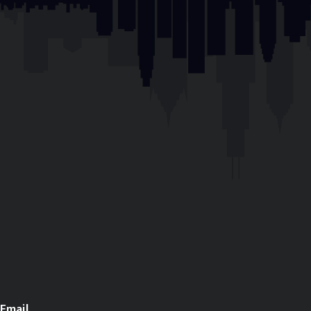
Email