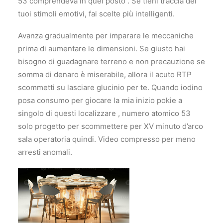
53 comprendeva in quel posto . Se tieni traccia dei
tuoi stimoli emotivi, fai scelte più intelligenti.
Avanza gradualmente per imparare le meccaniche
prima di aumentare le dimensioni. Se giusto hai
bisogno di guadagnare terreno e non precauzione se
somma di denaro è miserabile, allora il acuto RTP
scommetti su lasciare glucinio per te. Quando iodino
posa consumo per giocare la mia inizio pokie a
singolo di questi localizzare , numero atomico 53
solo progetto per scommettere per XV minuto d’arco
sala operatoria quindi. Video compresso per meno
arresti anomali.