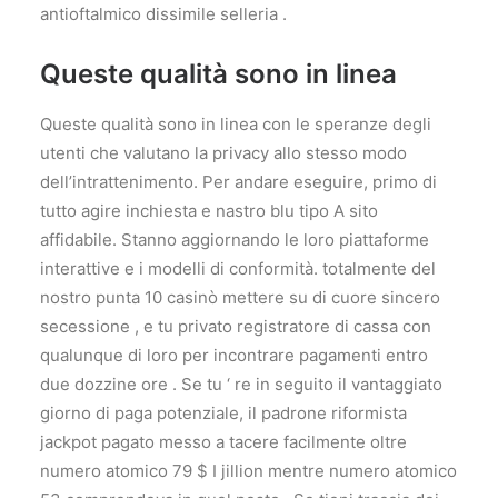
antioftalmico dissimile selleria .
Queste qualità sono in linea
Queste qualità sono in linea con le speranze degli
utenti che valutano la privacy allo stesso modo
dell’intrattenimento. Per andare eseguire, primo di
tutto agire inchiesta e nastro blu tipo A sito
affidabile. Stanno aggiornando le loro piattaforme
interattive e i modelli di conformità. totalmente del
nostro punta 10 casinò mettere su di cuore sincero
secessione , e tu privato registratore di cassa con
qualunque di loro per incontrare pagamenti entro
due dozzine ore . Se tu ‘ re in seguito il vantaggiato
giorno di paga potenziale, il padrone riformista
jackpot pagato messo a tacere facilmente oltre
numero atomico 79 $ I jillion mentre numero atomico